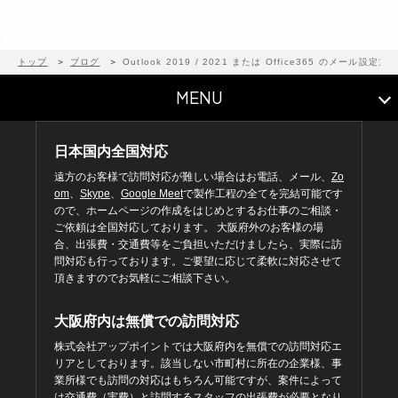
トップ
ブログ
Outlook 2019 / 2021 または Office365 のメール設定方
MENU
日本国内全国対応
遠方のお客様で訪問対応が難しい場合はお電話、メール、
Zo
om
、
Skype
、
Google Meet
で製作工程の全てを完結可能です
ので、ホームページの作成をはじめとするお仕事のご相談・
ご依頼は全国対応しております。 大阪府外のお客様の場
合、出張費・交通費等をご負担いただけましたら、実際に訪
問対応も行っております。ご要望に応じて柔軟に対応させて
頂きますのでお気軽にご相談下さい。
大阪府内は無償での訪問対応
株式会社アップポイントでは大阪府内を無償での訪問対応エ
リアとしております。該当しない市町村に所在の企業様、事
業所様でも訪問の対応はもちろん可能ですが、案件によって
は交通費（実費）と訪問するスタッフの出張費が必要となり