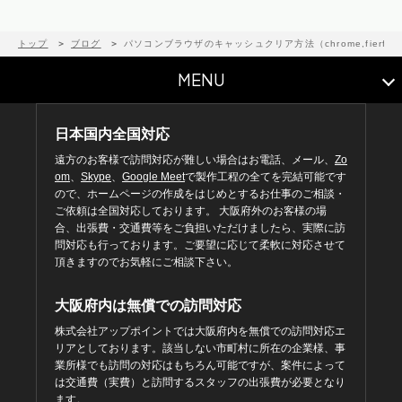
トップ
ブログ
パソコンブラウザのキャッシュクリア方法（chrome,fierfox,ed
MENU
日本国内全国対応
遠方のお客様で訪問対応が難しい場合はお電話、メール、
Zo
om
、
Skype
、
Google Meet
で製作工程の全てを完結可能です
ので、ホームページの作成をはじめとするお仕事のご相談・
ご依頼は全国対応しております。 大阪府外のお客様の場
合、出張費・交通費等をご負担いただけましたら、実際に訪
問対応も行っております。ご要望に応じて柔軟に対応させて
頂きますのでお気軽にご相談下さい。
大阪府内は無償での訪問対応
株式会社アップポイントでは大阪府内を無償での訪問対応エ
リアとしております。該当しない市町村に所在の企業様、事
業所様でも訪問の対応はもちろん可能ですが、案件によって
は交通費（実費）と訪問するスタッフの出張費が必要となり
ます。