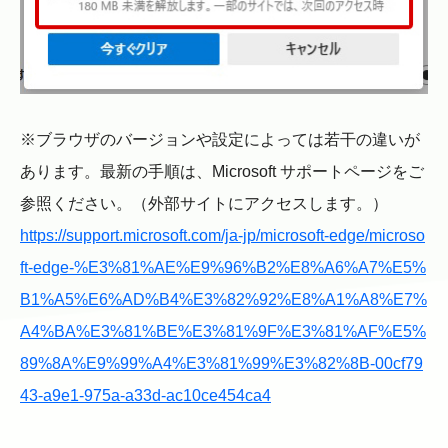
※ブラウザのバージョンや設定によっては若干の違いが
あります。最新の手順は、Microsoft サポートページをご
参照ください。（外部サイトにアクセスします。）
https://support.microsoft.com/ja-jp/microsoft-edge/microso
ft-edge-%E3%81%AE%E9%96%B2%E8%A6%A7%E5%
B1%A5%E6%AD%B4%E3%82%92%E8%A1%A8%E7%
A4%BA%E3%81%BE%E3%81%9F%E3%81%AF%E5%
89%8A%E9%99%A4%E3%81%99%E3%82%8B-00cf79
43-a9e1-975a-a33d-ac10ce454ca4