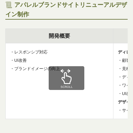
アパレルブランドサイトリニューアルデザ
イン制作
開発概要
レスポンシブ対応
ディレ
UI改善
顧客
ブランドイメージの向上
見積
ディ
ワイ
SCROLL
UI改
デザイ
サイ