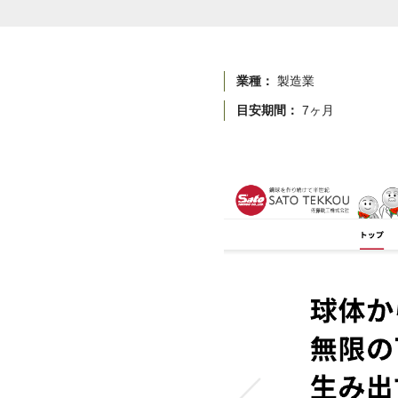
業種：
製造業
目安期間：
7ヶ月