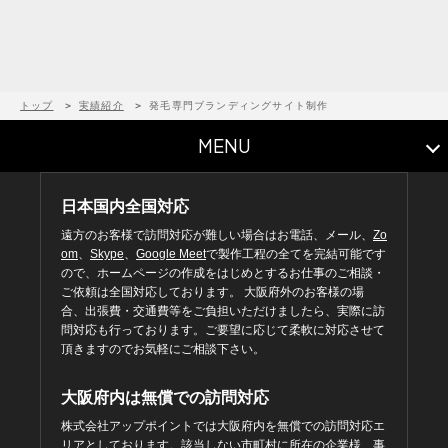
トップ
実績紹介
発毛専門ブランディングサイト制作
MENU
日本国内全国対応
遠方のお客様で訪問対応が難しい場合はお電話、メール、
Zo
om
、
Skype
、
Google Meet
で製作工程の全てを完結可能です
ので、ホームページの作成をはじめとするお仕事のご相談・
ご依頼は全国対応しております。 大阪府外のお客様の場
合、出張費・交通費等をご負担いただけましたら、実際に訪
問対応も行っております。ご要望に応じて柔軟に対応させて
頂きますのでお気軽にご相談下さい。
大阪府内は無償での訪問対応
株式会社アップポイントでは大阪府内を無償での訪問対応エ
リアとしております。該当しない市町村に所在の企業様、事