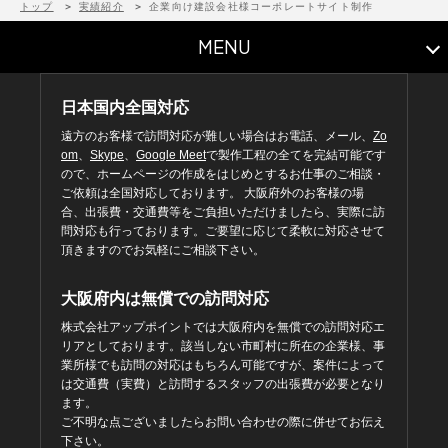
トップ
実績紹介
企業向け建設会社様コーポレートサイト制作
MENU
日本国内全国対応
遠方のお客様で訪問対応が難しい場合はお電話、メール、
Zo
om
、
Skype
、
Google Meet
で製作工程の全てを完結可能です
ので、ホームページの作成をはじめとするお仕事のご相談・
ご依頼は全国対応しております。 大阪府外のお客様の場
合、出張費・交通費等をご負担いただけましたら、実際に訪
問対応も行っております。ご要望に応じて柔軟に対応させて
頂きますのでお気軽にご相談下さい。
大阪府内は無償での訪問対応
株式会社アップポイントでは大阪府内を無償での訪問対応エ
リアとしております。該当しない市町村に所在の企業様、事
業所様でも訪問の対応はもちろん可能ですが、案件によって
は交通費（実費）と訪問するスタッフの出張費が必要となり
ます。
ご不明な点ございましたらお問い合わせの際に併せてお伝え
下さい。